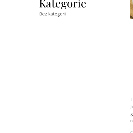
Kategorie
Bez kategorii
T
J
g
n
O