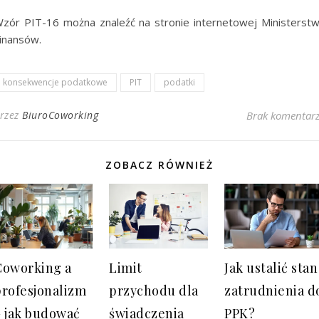
zór PIT-16 można znaleźć na stronie internetowej Ministerst
inansów.
konsekwencje podatkowe
PIT
podatki
rzez
BiuroCoworking
Brak komentar
ZOBACZ RÓWNIEŻ
Coworking a
Limit
Jak ustalić stan
profesjonalizm
przychodu dla
zatrudnienia d
– jak budować
świadczenia
PPK?