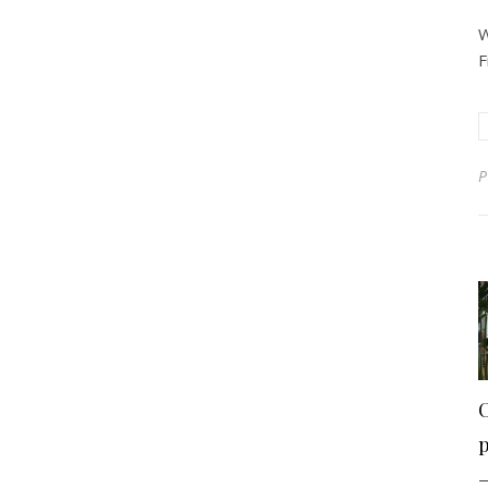
W
F
P