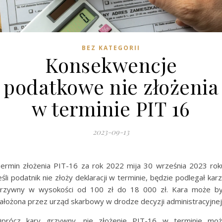
BEZ KATEGORII
Konsekwencje
podatkowe nie złożenia
w terminie PIT 16
2023-09-13
ermin złożenia PIT-16 za rok 2022 mija 30 września 2023 rok
eśli podatnik nie złoży deklaracji w terminie, będzie podlegał kar
rzywny w wysokości od 100 zł do 18 000 zł. Kara może b
ałożona przez urząd skarbowy w drodze decyzji administracyjnej
prócz kary grzywny, nie złożenie PIT-16 w terminie mo