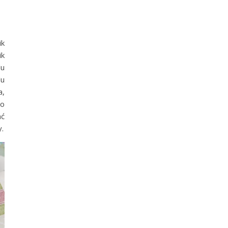
ik
ik
du
du
a,
go
ać
.