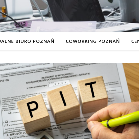
UALNE BIURO POZNAŃ
COWORKING POZNAŃ
CE