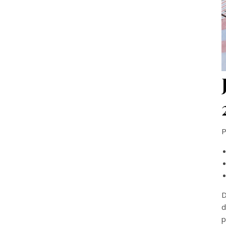
P
D
d
p