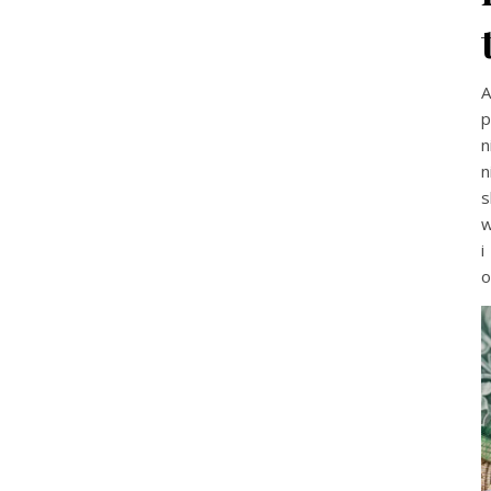
A
p
n
n
s
w
i
o